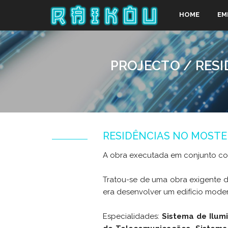
HOME
EM
PROJECTO / RESI
RESIDÊNCIAS NO MOSTE
A obra executada em conjunto c
Tratou-se de uma obra exigente do
era desenvolver um edifício moder
Especialidades:
Sistema de Ilum