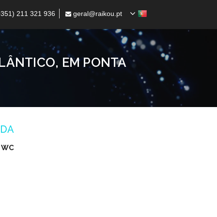
351) 211 321 936
geral@raikou.pt
LÂNTICO, EM PONTA
ADA
e WC